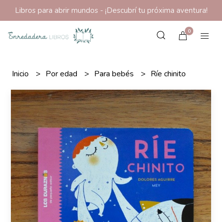
Libros para abrir mundos - ¡Descubrí tu próxima aventura!
0
Inicio
Por edad
Para bebés
Ríe chinito