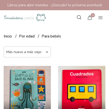
Libros para abrir mundos - ¡Descubrí tu próxima aventura!
0
Inicio
Por edad
Para bebés