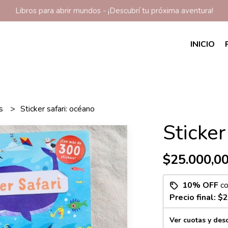
Libros para abrir mundos - ¡Descubrí tu próxima aventura!
INICIO
os
Sticker safari: océano
Sticker
$25.000,0
10% OFF
c
Precio final:
$2
Ver cuotas y des