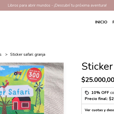
Libros para abrir mundos - ¡Descubrí tu próxima aventura!
INICIO
os
Sticker safari: granja
Sticker
$25.000,0
10% OFF
c
Precio final:
$2
Ver cuotas y des