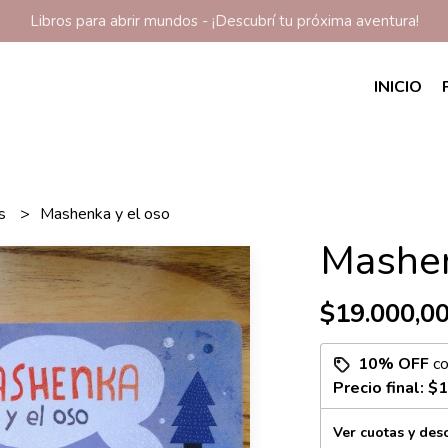
Libros para abrir mundos - ¡Descubrí tu próxima aventura!
INICIO
os
Mashenka y el oso
Mashen
$19.000,0
10% OFF
c
Precio final:
$1
Ver cuotas y des