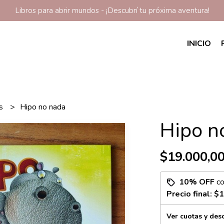
Libros para abrir mundos - ¡Descubrí tu próxima aventura!
INICIO
os
Hipo no nada
Hipo n
$19.000,0
10% OFF
c
Precio final:
$1
Ver cuotas y des