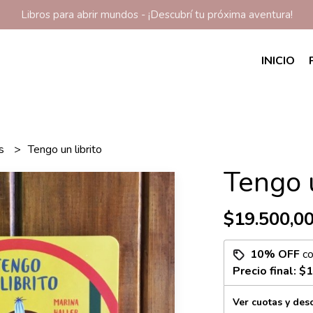
Libros para abrir mundos - ¡Descubrí tu próxima aventura!
INICIO
os
Tengo un librito
Tengo u
$19.500,0
10% OFF
c
Precio final:
$1
Ver cuotas y des