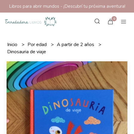
Libros para abrir mundos - ¡Descubrí tu próxima aventura!
0
Inicio
Por edad
A partir de 2 años
Dinosauria de viaje