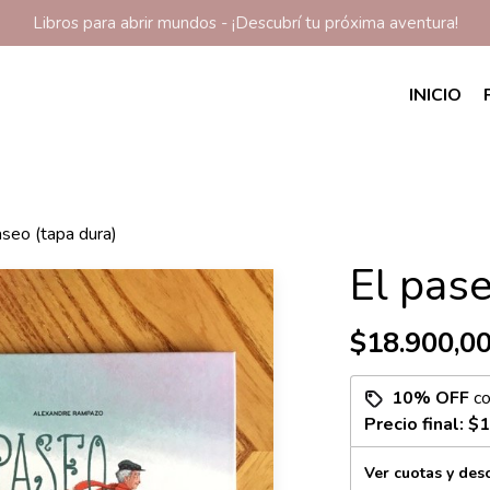
Libros para abrir mundos - ¡Descubrí tu próxima aventura!
INICIO
aseo (tapa dura)
El pase
$18.900,0
10% OFF
c
Precio final:
$1
Ver cuotas y des