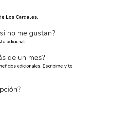
 de Los Cardales
.
 si no me gustan?
to adicional.
ás de un mes?
eficios adicionales. Escribime y te
ipción?